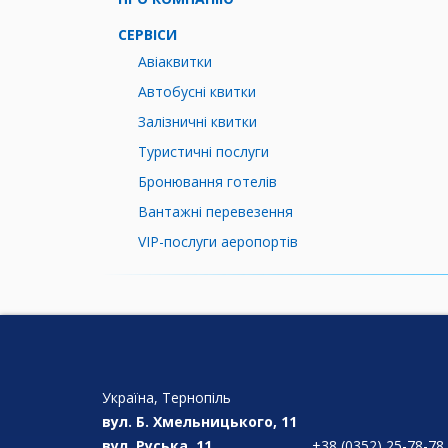
СЕРВІСИ
Авіаквитки
Автобусні квитки
Залізничні квитки
Туристичні послуги
Бронювання готелів
Вантажні перевезення
VIP-послуги аеропортів
Україна, Тернопіль
вул. Б. Хмельницького, 11
вул. Руська, 11
+38 (0352) 25-78-78