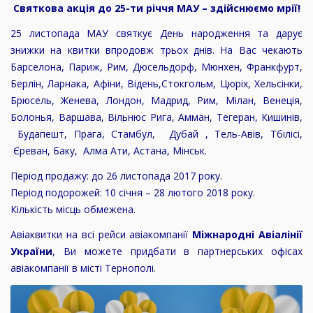
Святкова акція до 25-ти річчя МАУ – здійснюємо мрії!
25 листопада МАУ святкує День народження та дарує
знижки на квитки впродовж трьох днів. На Вас чекають
Барселона, Париж, Рим, Дюсельдорф, Мюнхен, Франкфурт,
Берлін, Ларнака, Афіни, Відень,Стокгольм, Цюріх, Хельсінки,
Брюсель, Женева, Лондон, Мадрид, Рим, Мілан, Венеція,
Болонья, Варшава, Вільнюс Рига, Амман, Тегеран, Кишинів,
Будапешт, Прага, Стамбул, Дубай , Тель-Авів, Тбілісі,
Єреван, Баку, Алма Ати, Астана, Мінськ.
Період продажу: до 26 листопада 2017 року.
Період подорожей: 10 січня – 28 лютого 2018 року.
Кількість місць обмежена.​
Авіаквитки на всі рейси авіакомпанії
Міжнародні Авіалінії
України
, Ви можете придбати в партнерських офісах
авіакомпанії в місті Тернополі.