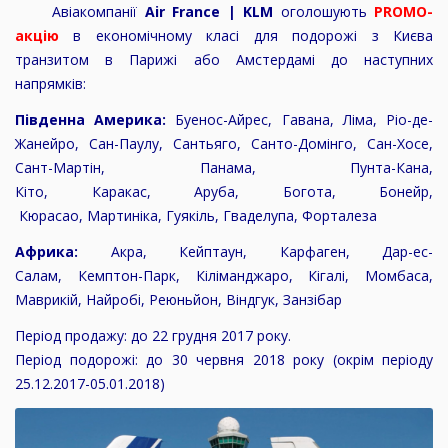
Авіакомпанії
Air France | KLM
оголошують
PROMO-
акцію
в економічному класі для подорожі з Києва
транзитом в Парижі або Амстердамі до наступних
напрямків:
Південна Америка:
Буенос-Айрес, Гавана, Ліма, Ріо-де-
Жанейро, Сан-Паулу, Сантьяго, Санто-Домінго, Сан-Хосе,
Сант-Мартін, Панама, Пунта-Кана,
Кіто, Каракас, Аруба, Богота, Бонейр,
Кюрасао, Мартиніка, Гуякіль, Гваделупа, Форталеза
Африка:
Акра, Кейптаун, Карфаген, Дар-ес-
Салам, Кемптон-Парк, Кіліманджаро, Кігалі, Момбаса,
Маврикій, Найробі, Реюньйон, Віндгук, Занзібар
Період продажу: до 22 грудня 2017 року.
Період подорожі: до 30 червня 2018 року (окрім періоду
25.12.2017-05.01.2018)