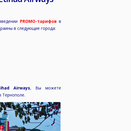
введении
PROMO-тарифов
в
краины в следующие города:
tihad Airways
, Вы можете
в Тернополе.